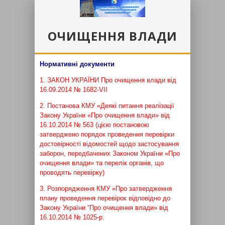
ОЧИЩЕННЯ ВЛАДИ
Нормативні документи
1. ЗАКОН УКРАЇНИ Про очищення влади від
16.09.2014 № 1682-VII
2. Постанова КМУ «Деякі питання реалізації
Закону України «Про очищення влади» від
16.10.2014 № 563 (цією постановою
затверджено порядок проведення перевірки
достовірності відомостей щодо застосування
заборон, передбачених Законом України «Про
очищення влади» та перелік органів, що
проводять перевірку)
3. Розпорядження КМУ «Про затвердження
плану проведення перевірок відповідно до
Закону України “Про очищення влади» від
16.10.2014 № 1025-р.