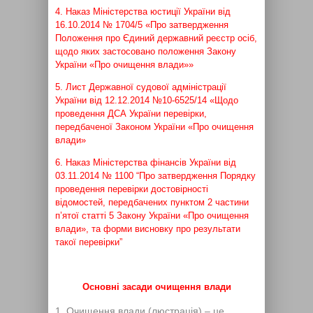
4. Наказ Міністерства юстиції України від
16.10.2014 № 1704/5 «Про затвердження
Положення про Єдиний державний реєстр осіб,
щодо яких застосовано положення Закону
України «Про очищення влади»»
5. Лист Державної судової адміністрації
України від 12.12.2014 №10-6525/14 «Щодо
проведення ДСА України перевірки,
передбаченої Законом України «Про очищення
влади»
6. Наказ Міністерства фінансів України від
03.11.2014 № 1100 “Про затвердження Порядку
проведення перевірки достовірності
відомостей, передбачених пунктом 2 частини
п’ятої статті 5 Закону України «Про очищення
влади», та форми висновку про результати
такої перевірки”
Основні засади очищення влади
Очищення влади (люстрація) – це