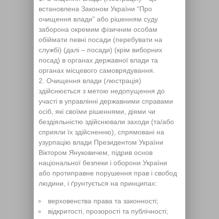
встановлена Законом України “Про
очищення влади” або рішенням суду
заборона окремим фізичним особам
обіймати певні посади (перебувати на
службі) (далі – посади) (крім виборних
посад) в органах державної влади та
органах місцевого самоврядування.
Очищення влади (люстрація)
здійснюється з метою недопущення до
участі в управлінні державними справами
осіб, які своїми рішеннями, діями чи
бездіяльністю здійснювали заходи (та/або
сприяли їх здійсненню), спрямовані на
узурпацію влади Президентом України
Віктором Януковичем, підрив основ
національної безпеки і оборони України
або протиправне порушення прав і свобод
людини, і ґрунтується на принципах:
верховенства права та законності;
відкритості, прозорості та публічності;