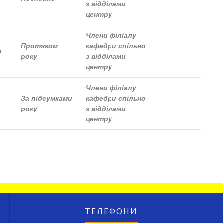
у
з відділами
центру
Члени філіалу
Протягом
кафедри спільно
м
року
з відділами
центру
Члени філіалу
За підсумками
кафедри спільно
року
з відділами
центру
ТЕЛЕФОНИ