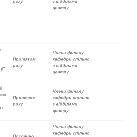
року
з відділами
центру
з
в
Члени філіалу
Протягом
кафедри спільно
року
з відділами
ції
центру
й
Члени філіалу
них
Протягом
кафедри спільно
року
з відділами
сті
центру
Члени філіалу
кафедри спільно
Постійно