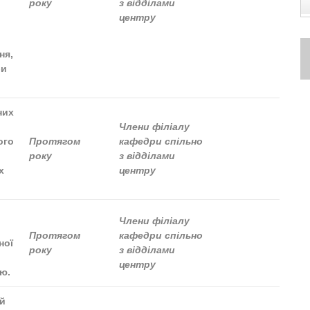
року
з відділами
центру
ня,
би
них
Члени філіалу
ого
Протягом
кафедри спільно
року
з відділами
х
центру
Члени філіалу
Протягом
кафедри спільно
ної
року
з відділами
центру
ою.
й