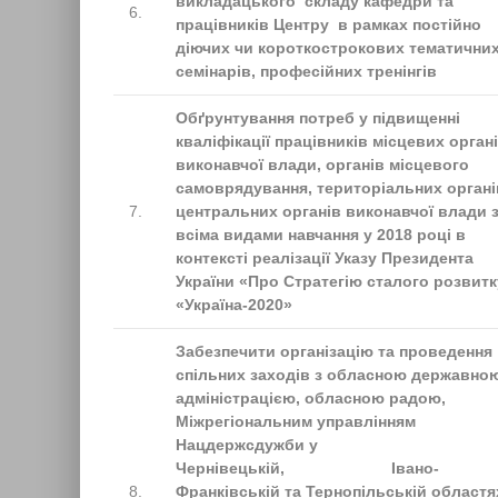
викладацького складу кафедри та
6.
працівників Центру в рамках постійно
діючих чи короткострокових тематични
семінарів, професійних тренінгів
Обґрунтування потреб у підвищенні
кваліфікації працівників місцевих орган
виконавчої влади, органів місцевого
самоврядування, територіальних органі
7.
центральних органів виконавчої влади 
всіма видами навчання у 2018 році в
контексті реалізації Указу Президента
України «Про Стратегію сталого розвитк
«Україна-2020»
Забезпечити організацію та проведення
спільних заходів з обласною державно
адміністрацією, обласною радою,
Міжрегіональним управлінням
Нацдержсдужби у
Чернівецькій, Івано-
8.
Франківській та Тернопільській областя