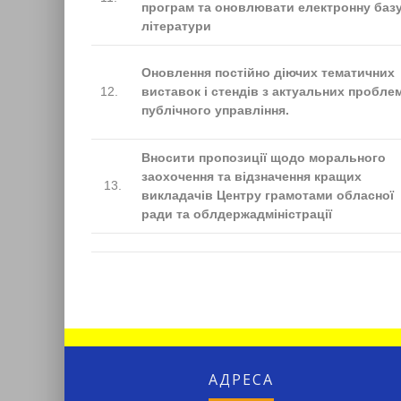
програм та оновлювати електронну баз
літератури
Оновлення постійно діючих тематичних
12.
виставок і стендів з актуальних пробле
публічного управління.
Вносити пропозиції щодо морального
заохочення та відзначення кращих
13.
викладачів Центру грамотами обласної
ради та облдержадміністрації
АДРЕСА