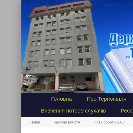
Головна
Про Тернопілля
Вивчення потреб слухачів
Реєс
Home
наукова робота
План роботи 2017