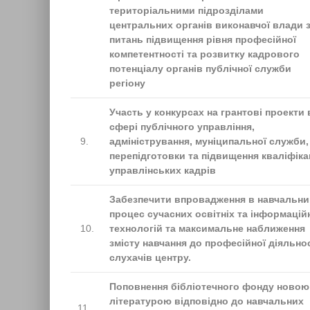
територіальними підрозділами
центральних органів виконавчої влади 
питань підвищення рівня професійної
компетентності та розвитку кадрового
потенціалу органів публічної служби
регіону
Участь у конкурсах на грантові проекти 
сфері публічного управління,
9.
адміністрування, муніципальної служби,
перепідготовки та підвищення кваліфіка
управлінських кадрів
Забезпечити впровадження в навчальни
процес сучасних освітніх та інформацій
10.
технологій та максимальне наближення
змісту навчання до професійної діяльно
слухачів центру.
Поповнення бібліотечного фонду новою
літературою відповідно до навчальних
11.