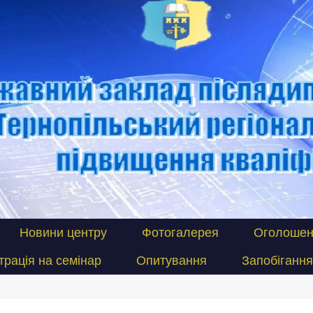
Новини центру
Фотогалерея
Оголошен
трація на семінар
Опитування
Запобігання