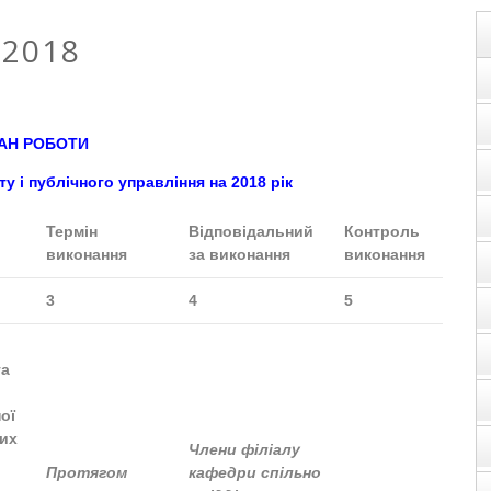
 2018
АН РОБОТИ
 і публічного управління на 201
8
рік
Термін
Відповідальний
Контроль
виконання
за виконання
виконання
3
4
5
та
ої
ших
Члени філіалу
Протягом
кафедри спільно