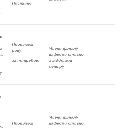
Постійно
х
ів
Протягом
в
Члени філіалу
року
за
кафедри спільно
за потребою
з відділами
центру
у
ю
Члени філіалу
Протягом
кафедри спільно
х,