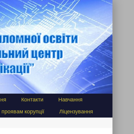
ня
Контакти
Навчання
 проявам корупції
Ліцензування