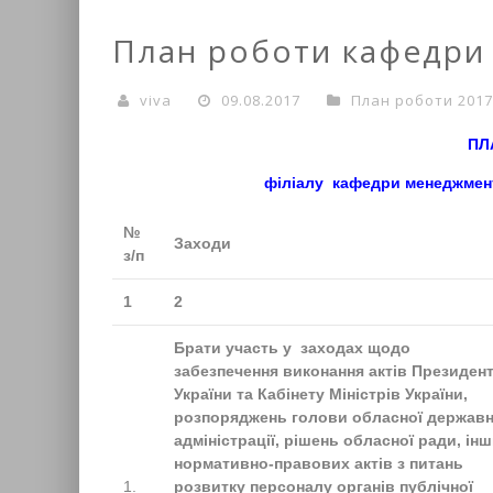
План роботи кафедри
viva
09.08.2017
План роботи 2017
ПЛ
філіалу кафедри менеджменту
№
Заходи
з/п
1
2
Брати участь у заходах щодо
забезпечення виконання актів Президен
України та Кабінету Міністрів України,
розпоряджень голови обласної державн
адміністрації, рішень обласної ради, ін
нормативно-правових актів з питань
1.
розвитку персоналу органів публічної