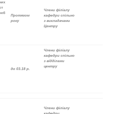
них
ст
Члени філіалу
реб
Протягом
кафедри спільно
року
з викладачами
Центру
Члени філіалу
кафедри спільно
з відділами
центру
до 03.18 р.
Члени філіалу
кафедри