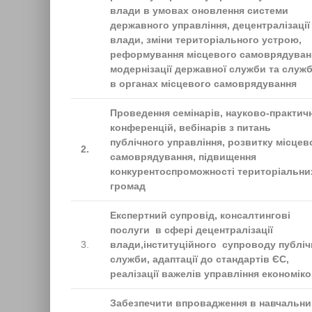
влади в умовах оновлення системи
державного управління, децентралізації
влади, зміни територіального устрою,
реформування місцевого самоврядуван
модернізації державної служби та служ
в органах місцевого самоврядування
Проведення семінарів, науково-практич
конференцій, вебінарів з питань
публічного управління, розвитку місцев
2.
самоврядування, підвищення
конкурентоспроможності територіальни
громад
Експертний супровід, консалтингові
послуги в сфері децентралізації
3.
влади,інституційного супроводу публіч
служби, адаптації до стандартів ЄС,
реалізації важелів управління економік
Забезпечити впровадження в навчальни