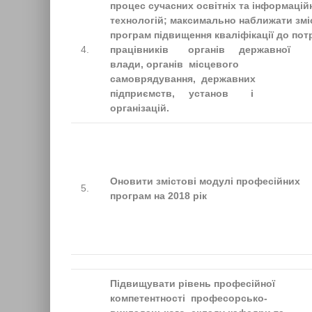
процес сучасних освітніх та інформацій
технологій; максимально наближати змі
програм підвищення кваліфікації до пот
4.
працівників органів державної
влади, органів місцевого
самоврядування, державних
підприємств, установ і
організацій.
Оновити змістові модулі професійних
5.
програм на 2018 рік
Підвищувати рівень професійної
компетентності професорсько-