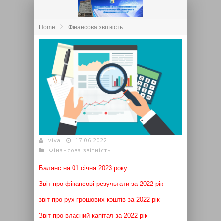
Home
Фінансова звітність
Фінансова звітність на 2022 рік
viva
17.06.2022
Фінансова звітність
Баланс на 01 січня 2023 року
Звіт про фінансові результати за 2022 рік
звіт про рух грошових коштів за 2022 рік
Звіт про власний капітал за 2022 рік