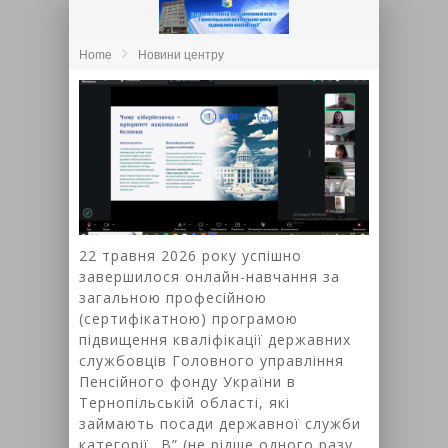
Home
Новини центру
22 травня 2026 року успішно
завершилося онлайн-навчання за
загальною професійною
(сертифікатною) програмою
підвищення кваліфікації державних
службовців Головного управління
Пенсійного фонду України в
Тернопільській області, які
займають посади державної служби
категорії „В” (не рідше одного разу