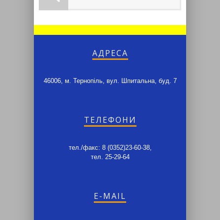
АДРЕСА
46006, м. Тернопіль, вул. Шпитальна, буд. 7
ТЕЛЕФОНИ
тел./факс: 8 (0352)23-60-38,
тел. 25-29-64
E-MAIL