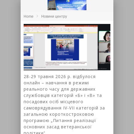
Home
Новини центру
28-29 травня 2026 р. відбулося
онлайн – навчання в режимі
реального часу для державних
службовців категорій «Б» і «В» та
посадових осіб місцевого
самоврядування ІV-VII категорій за
загальною короткостроковою
програмою „Питання реалізації
основних засад ветеранської
політикиˮ