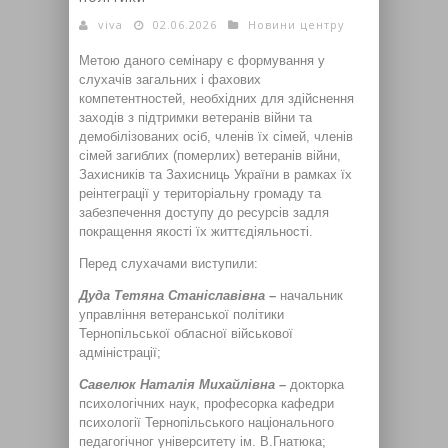
viva
02.06.2026
Новини центру
Метою даного семінару є формування у
слухачів загальних і фахових
компетентностей, необхідних для здійснення
заходів з підтримки ветеранів війни та
демобілізованих осіб, членів їх сімей, членів
сімей загиблих (померлих) ветеранів війни,
Захисників та Захисниць України в рамках їх
реінтеграції у територіальну громаду та
забезпечення доступу до ресурсів задля
покращення якості їх життєдіяльності.
Перед слухачами виступили:
Дуда Тетяна Станіславівна –
начальник
управління ветеранської політики
Тернопільської обласної військової
адміністрації;
Савелюк Наталія Михайлівна –
докторка
психологічних наук, професорка кафедри
психології Тернопільського національного
педагогічног університету ім. В.Гнатюка;